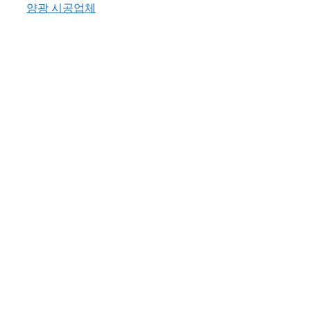
에너지종합서비스기업)에 대해 알려드립니다. 이거
고
양광 시공업체
모르고 마을 태양광 시작하시면 정말 크게 손해 보십
리
니다. 한국에너지공단은 2026년 햇빛소득마을 사업
을 이끌어갈 ReSCO 149개사를 공식 발표했습니다.
이 제도가 왜 우리 마을에 돈이 되는지, 그리고 어떤
…
더 읽기