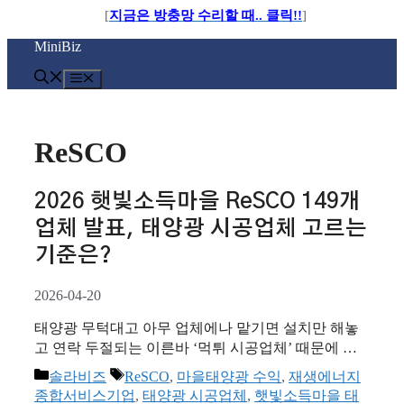
[
지금은 방충망 수리할 때.. 클릭!!
]
컨
MiniBiz
텐
츠
메
로
뉴
건
너
ReSCO
뛰
기
2026 햇빛소득마을 ReSCO 149개
업체 발표, 태양광 시공업체 고르는
기준은?
2026-04-20
태양광 무턱대고 아무 업체에나 맡기면 설치만 해놓
고 연락 두절되는 이른바 ‘먹튀 시공업체’ 때문에 맘
고생 하십니다. 오늘은 2026년 최고의 화두, 햇빛소득
카
태
솔라비즈
ReSCO
,
마을태양광 수익
,
재생에너지
마을 사업과 검증된 시공업체 리스트인 ReSCO(재생
테
그
종합서비스기업
,
태양광 시공업체
,
햇빛소득마을 태