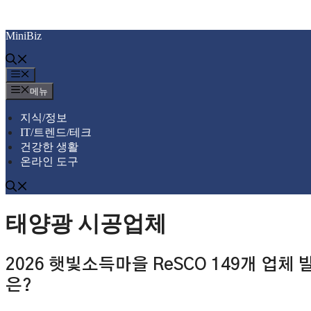
컨
MiniBiz
텐
츠
로
메
건
뉴
메뉴
너
뛰
지식/정보
기
IT/트렌드/테크
건강한 생활
온라인 도구
태양광 시공업체
2026 햇빛소득마을 ReSCO 149개 업체
은?