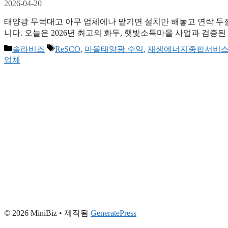
2026-04-20
태양광 무턱대고 아무 업체에나 맡기면 설치만 해놓고 연락 두절
니다. 오늘은 2026년 최고의 화두, 햇빛소득마을 사업과 검증
기업)에 대해 알려드립니다. 이거 모르고 마을 태양광 시작하
카
태
솔라비즈
ReSCO
,
마을태양광 수익
,
재생에너지종합서비
2026년 햇빛소득마을 사업을 이끌어갈 ReSCO 149개사를 공
테
그
업체
지, 그리고 어떤 …
더 읽기
고
리
© 2026 MiniBiz
• 제작됨
GeneratePress