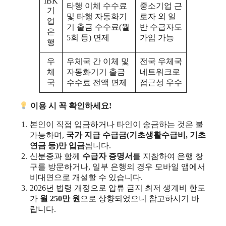
IBK
타행 이체 수수료
중소기업 근
기
및 타행 자동화기
로자 외 일
업
기 출금 수수료(월
반 수급자도
은
5회 등) 면제
가입 가능
행
우
우체국 간 이체 및
전국 우체국
체
자동화기기 출금
네트워크로
국
수수료 전액 면제
접근성 우수
이용 시 꼭 확인하세요!
본인이 직접 입금하거나 타인이 송금하는 것은 불
가능하며,
국가 지급 수급금(기초생활수급비, 기초
연금 등)만 입금
됩니다.
신분증과 함께
수급자 증명서
를 지참하여 은행 창
구를 방문하거나, 일부 은행의 경우 모바일 앱에서
비대면으로 개설할 수 있습니다.
2026년 법령 개정으로 압류 금지 최저 생계비 한도
가
월 250만 원
으로 상향되었으니 참고하시기 바
랍니다.