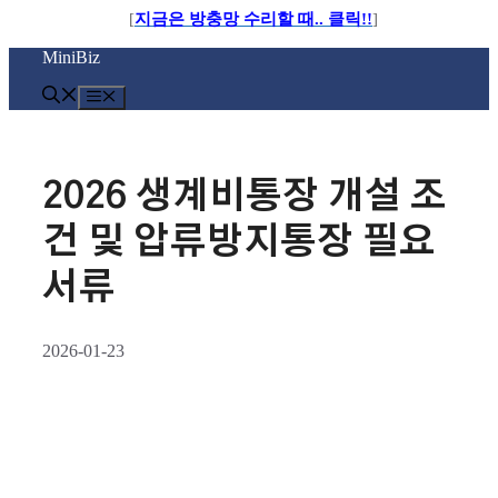
[
지금은 방충망 수리할 때.. 클릭!!
]
컨
MiniBiz
텐
츠
메
로
뉴
건
너
뛰
2026 생계비통장 개설 조
기
건 및 압류방지통장 필요
서류
2026-01-23