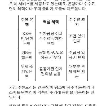
로 이 서비스를 제공하고 있는데요. 은행마다 수수료
면제 혜택이나 우대 금리가 조금씩 다르답니다.
주요 은
수수료 조
핵심 혜택
행
건
KB국
전자금융 이체
조건 없이
민/신한
수수료 무제한
면제
은행
면제
NH농
농협 창구/ATM
수급금 입
협은행
이용 시 우대
금 시 면제
우체국/
대부분 면
공공기관 연계
기업은
제 혜택 제
편의성 높음
행
공
가장 추천드리는 건 본인이 평소에 자주 방문하거나
스마트폰 뱅킹이 익숙한 주거래 은행을 이용하는 것
입니다.
혜택의 폭은 비슷하지만, 급할 때 창구 직원의 도움을