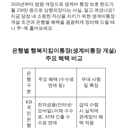
2026년부터 법령 개정으로 생계비 통장 보호 한도가
월 250만 원으로 상향되었다는 사실, 알고 계셨나요?
지금 당장 내 소중한 자산을 지키기 위한 생계비통장
개설 조건과 은행별 혜택을 꼼꼼하게 정리해 드릴 테
니 쭈~욱 훑어보세요.
은행별 행복지킴이통장(생계비통장 개설)
주요 혜택 비교
은
행
주요 혜택 (수수료
우대 사항
구
면제 등)
및 특징
분
KB
전자금융(인터넷/
급여 수령
국
모바일) 이체 수수
시 실적에
민
료, ATM 인출 수
관계없이 혜
은
수료 면제
택 적용
행