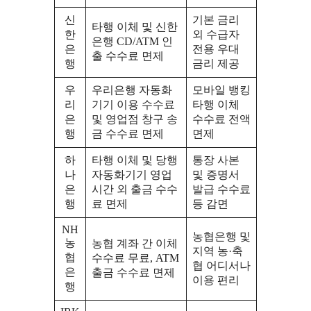
신
기본 금리
타행 이체 및 신한
한
외 수급자
은행 CD/ATM 인
은
전용 우대
출 수수료 면제
행
금리 제공
우
우리은행 자동화
모바일 뱅킹
리
기기 이용 수수료
타행 이체
은
및 영업점 창구 송
수수료 전액
행
금 수수료 면제
면제
하
타행 이체 및 당행
통장 사본
나
자동화기기 영업
및 증명서
은
시간 외 출금 수수
발급 수수료
행
료 면제
등 감면
NH
농협은행 및
농
농협 계좌 간 이체
지역 농·축
협
수수료 무료, ATM
협 어디서나
은
출금 수수료 면제
이용 편리
행