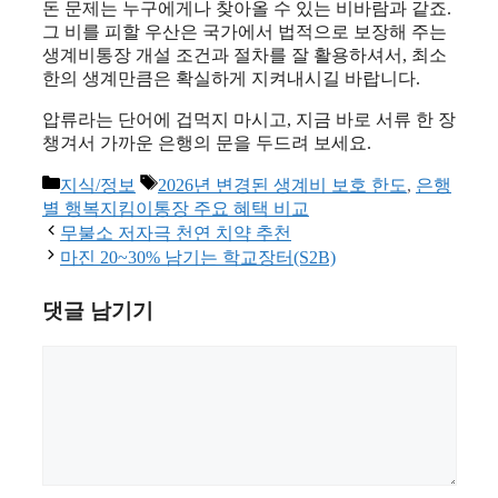
돈 문제는 누구에게나 찾아올 수 있는 비바람과 같죠.
그 비를 피할 우산은 국가에서 법적으로 보장해 주는
생계비통장 개설 조건과 절차를 잘 활용하셔서, 최소
한의 생계만큼은 확실하게 지켜내시길 바랍니다.
압류라는 단어에 겁먹지 마시고, 지금 바로 서류 한 장
챙겨서 가까운 은행의 문을 두드려 보세요.
카
태
지식/정보
2026년 변경된 생계비 보호 한도
,
은행
테
그
별 행복지킴이통장 주요 혜택 비교
고
무불소 저자극 천연 치약 추천
리
마진 20~30% 남기는 학교장터(S2B)
댓글 남기기
댓
글