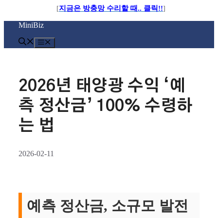
[
지금은 방충망 수리할 때.. 클릭!!
]
컨
MiniBiz
텐
츠
메
로
뉴
건
너
뛰
2026년 태양광 수익 ‘예
기
측 정산금’ 100% 수령하
는 법
2026-02-11
예측 정산금, 소규모 발전