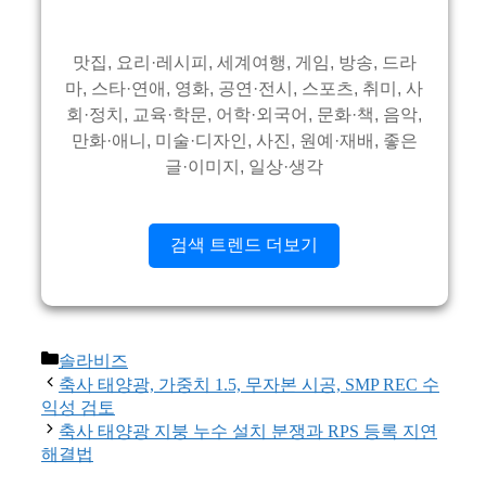
맛집, 요리·레시피, 세계여행, 게임, 방송, 드라
마, 스타·연애, 영화, 공연·전시, 스포츠, 취미, 사
회·정치, 교육·학문, 어학·외국어, 문화·책, 음악,
만화·애니, 미술·디자인, 사진, 원예·재배, 좋은
글·이미지, 일상·생각
검색 트렌드 더보기
카
솔라비즈
테
축사 태양광, 가중치 1.5, 무자본 시공, SMP REC 수
고
익성 검토
리
축사 태양광 지붕 누수 설치 분쟁과 RPS 등록 지연
해결법