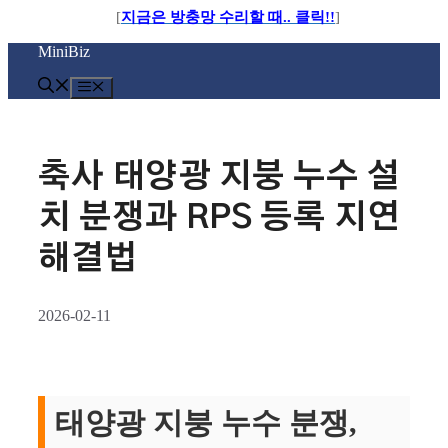
[
지금은 방충망 수리할 때.. 클릭!!
]
컨
MiniBiz
텐
츠
메
로
뉴
건
너
뛰
축사 태양광 지붕 누수 설
기
치 분쟁과 RPS 등록 지연
해결법
2026-02-11
태양광 지붕 누수 분쟁,