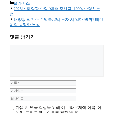
카
솔라비즈
테
2026년 태양광 수익 ‘예측 정산금’ 100% 수령하는
고
법
리
태양광 발전소 수익률, 2억 투자 시 얼마 벌까? 태린
이의 냉정한 분석
댓글 남기기
댓
글
이
름
이
메
웹
일
사
다음 번 댓글 작성을 위해 이 브라우저에 이름, 이
이
메일, 그리고 웹사이트를 저장합니다.