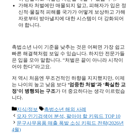
가해자 처벌에만 매몰되지 말고, 피해자가 입은 정
신적·물질적 피해를 국가가 어떻게 보상하고 가해
자로부터 받아낼지에 대한 시스템이 더 강화되어
야 합니다.
촉법소년 나이 기준을 낮추는 것은 어쩌면 가장 쉽고
빠른 해결책처럼 보일 수 있습니다. 하지만 전문가들
은 입을 모아 말합니다. “처벌은 끝이 아니라 시작이
어야 한다”라고요.
저 역시 처음엔 무조건적인 하향을 지지했지만, 이제
는 나이의 높고 낮음 보다
‘엄중한 처벌’과 ‘확실한 교
정’이 병행되는 구조
가 더 중요하다는 생각 이르렀습
니다.
카
태
지식/정보
촉법소년 해외 사례
테
그
모자 인기검색어 분석, 팔아야 할 키워드 TOP 10
고
문구사무용품 매출 폭발 소싱 키워드 전략(2026년
리
4월)