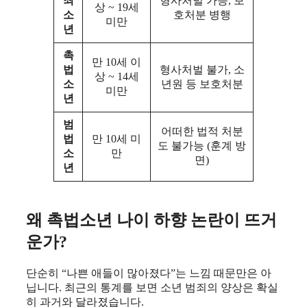
죄
형사처벌 가능, 보
상 ~ 19세
소
호처분 병행
미만
년
촉
만 10세 이
법
형사처벌 불가, 소
상 ~ 14세
소
년원 등 보호처분
미만
년
범
어떠한 법적 처분
법
만 10세 미
도 불가능 (훈계 방
소
만
면)
년
왜 촉법소년 나이 하향 논란이 뜨거
운가?
단순히 “나쁜 애들이 많아졌다”는 느낌 때문만은 아
닙니다. 최근의 통계를 보면 소년 범죄의 양상은 확실
히 과거와 달라졌습니다.