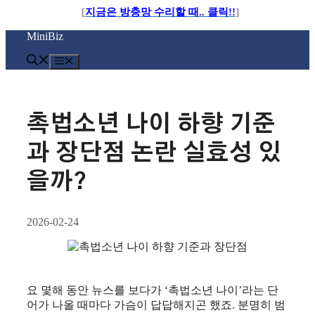
[
지금은 방충망 수리할 때.. 클릭!!
]
컨
MiniBiz
텐
츠
메
로
뉴
건
너
뛰
촉법소년 나이 하향 기준
기
과 장단점 논란 실효성 있
을까?
2026-02-24
요 몇해 동안 뉴스를 보다가 ‘촉법소년 나이’라는 단
어가 나올 때마다 가슴이 답답해지곤 했죠. 분명히 범