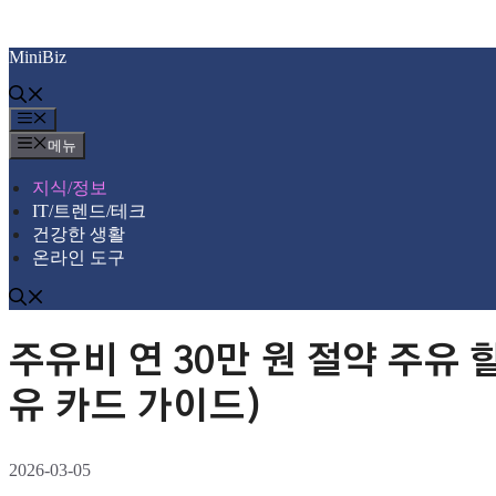
컨
MiniBiz
텐
츠
로
메
건
뉴
메뉴
너
뛰
지식/정보
기
IT/트렌드/테크
건강한 생활
온라인 도구
주유비 연 30만 원 절약 주유 할
유 카드 가이드)
2026-03-05