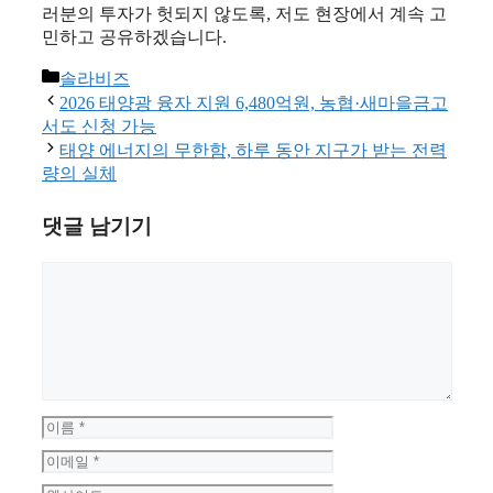
러분의 투자가 헛되지 않도록, 저도 현장에서 계속 고
민하고 공유하겠습니다.
카
솔라비즈
테
2026 태양광 융자 지원 6,480억원, 농협·새마을금고
고
서도 신청 가능
리
태양 에너지의 무한함, 하루 동안 지구가 받는 전력
량의 실체
댓글 남기기
댓
글
이
름
이
메