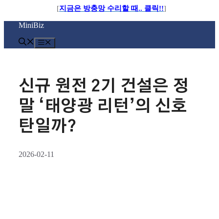
[
지금은 방충망 수리할 때.. 클릭!!
]
컨
MiniBiz
텐
츠
메
로
뉴
건
너
뛰
신규 원전 2기 건설은 정
기
말 ‘태양광 리턴’의 신호
탄일까?
2026-02-11