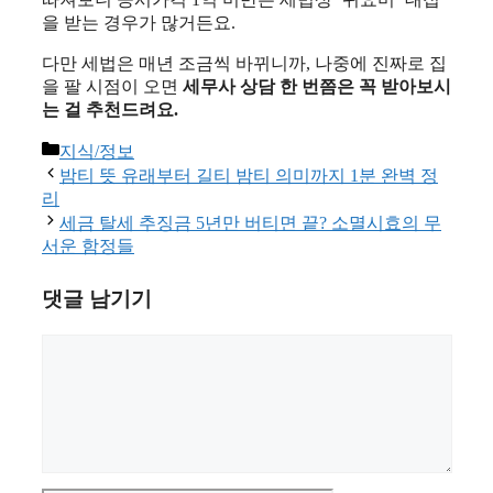
을 받는 경우가 많거든요.
다만 세법은 매년 조금씩 바뀌니까, 나중에 진짜로 집
을 팔 시점이 오면
세무사 상담 한 번쯤은 꼭 받아보시
는 걸 추천드려요.
카
지식/정보
테
밤티 뜻 유래부터 길티 밤티 의미까지 1분 완벽 정
고
리
리
세금 탈세 추징금 5년만 버티면 끝? 소멸시효의 무
서운 함정들
댓글 남기기
댓
글