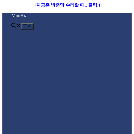
[
지금은 방충망 수리할 때.. 클릭!!
]
컨
MiniBiz
텐
츠
메
로
뉴
건
너
뛰
기