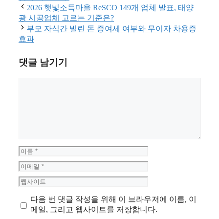
고
2026 햇빛소득마을 ReSCO 149개 업체 발표, 태양
리
광 시공업체 고르는 기준은?
부모 자식간 빌린 돈 증여세 여부와 무이자 차용증
효과
댓글 남기기
댓
글
이
름
이
메
웹
일
사
다음 번 댓글 작성을 위해 이 브라우저에 이름, 이
이
메일, 그리고 웹사이트를 저장합니다.
트