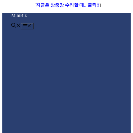
[
지금은 방충망 수리할 때.. 클릭!!
]
컨
MiniBiz
텐
츠
메
로
뉴
건
너
뛰
기