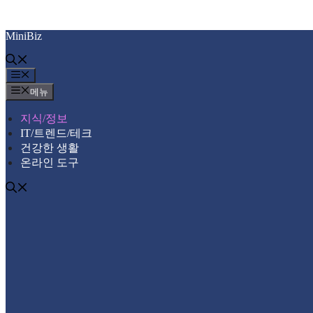
컨
MiniBiz
텐
츠
로
메
건
뉴
메뉴
너
뛰
지식/정보
기
IT/트렌드/테크
건강한 생활
온라인 도구