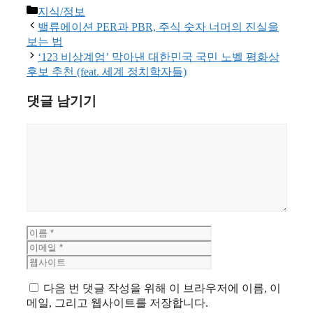
카
지식/정보
테
밸류에이션 PER과 PBR, 주식 숫자 너머의 진실을
고
보는 법
리
‘123 비상계엄’ 막아낸 대한민국 국민 노벨 평화상
후보 추천 (feat. 세계 정치학자들)
댓글 남기기
댓
글
이
이
름
메
웹
일
사
이
다음 번 댓글 작성을 위해 이 브라우저에 이름, 이
트
메일, 그리고 웹사이트를 저장합니다.