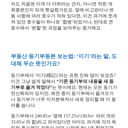
저도 처음엔 이게 다 더하라는 건지, 아니면 적힌 게
최종본인지 되게 헷갈렸거든요. 옆에 비고란이나 변
동 사항에 여러 호수가 적혀 있다면, 이건 과거에 쪼개
져 있던 호수들이 하나로 ‘합병’되었거나, 반대로 큰
호수에서 ‘분할’된 과정을 보여주는 증거예요.
부동산 등기부등본 보는법
:
‘이기’라는 말, 도
대체 무슨 뜻인가요?
등기부에서 ‘이기(移記)’라는 표현 진짜 많이 보셨죠?
이건 그냥 쉽게 말해서
“기존 등기부의 내용을 새 등
기부로 옮겨 적었다”
는 뜻이에요. 현재는 모든 등기가
전산화되어 있지만, 예전 종이 등기부에서 옮겨오거
나 등기부가 너무 지저분해져서 새로 정리할 때 이 용
어를 씁니다.
등기부에서 240.85㎡ 옆에 157.25㎡(30.9㎡ 여러 개와
33.65㎡의 합)라고 되어있다면 아마도 과거에 각각 독
립된 호수였던 것들이 어떤 시점에 하나로 합쳐지면