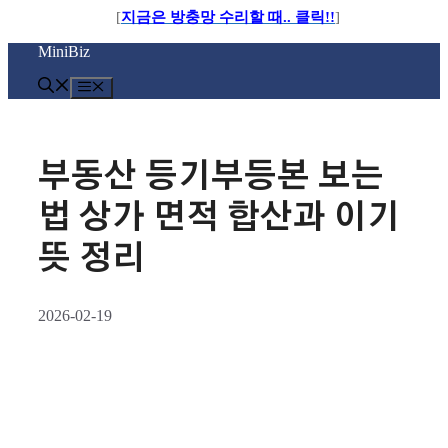
[
지금은 방충망 수리할 때.. 클릭!!
]
컨
MiniBiz
텐
츠
메
로
뉴
건
너
뛰
부동산 등기부등본 보는
기
법 상가 면적 합산과 이기
뜻 정리
2026-02-19