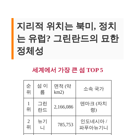
지리적 위치는 북미, 정치
는 유럽? 그린란드의 묘한
정체성
세계에서 가장 큰 섬 TOP 5
순
섬 이
면적 (약
소속 국가
위
름
km2)
1
그린
덴마크 (자치
2,166,086
위
란드
령)
2
뉴기
인도네시아 /
785,753
위
니
파푸아뉴기니