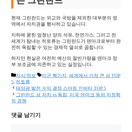
는 그린란드
현재 그린란드는 외교와 국방을 제외한 대부분의 영
역에서 자치권을 행사하고 있습니다.
지하에 묻힌 엄청난 양의 석유, 천연가스, 그리고 전
세계가 탐내는 히토류는 그린란드가 덴마크로부터 완
전히 독립할 수 있는 경제적 열쇠로 꼽힙니다.
하지만 현실은 여전히 예산의 절반가량을 덴마크 정
부 보조금에 의존하고 있는 실정입니다.
카
태
지식/정보
미군 핵기지
,
세계에서 가장 큰 섬 TOP
테
그
5
,
히토류
고
태양광 발전 수익 결정 스마트 인버터 TOP 5
리
그린란드 섬 자치 vs 독립, 미국·덴마크 등의 지정학
적 경쟁
댓글 남기기
댓