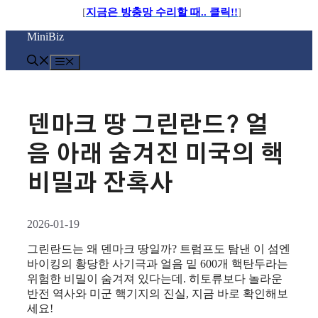
[
지금은 방충망 수리할 때.. 클릭!!
]
컨
MiniBiz
텐
츠
메
로
뉴
건
너
뛰
덴마크 땅 그린란드? 얼
기
음 아래 숨겨진 미국의 핵
비밀과 잔혹사
2026-01-19
그린란드는 왜 덴마크 땅일까? 트럼프도 탐낸 이 섬엔
바이킹의 황당한 사기극과 얼음 밑 600개 핵탄두라는
위험한 비밀이 숨겨져 있다는데. 히토류보다 놀라운
반전 역사와 미군 핵기지의 진실, 지금 바로 확인해보
세요!