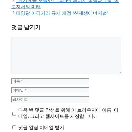
“전기요금 오를까?” 2026년 에너지 정책과 우리 집
고
고지서의 미래
리
태양광 이격거리 규제 개정 ‘신재생에너지법’
댓글 남기기
댓
글
이
름
이
메
웹
일
사
다음 번 댓글 작성을 위해 이 브라우저에 이름, 이
이
메일, 그리고 웹사이트를 저장합니다.
트
댓글 알림 이메일 받기