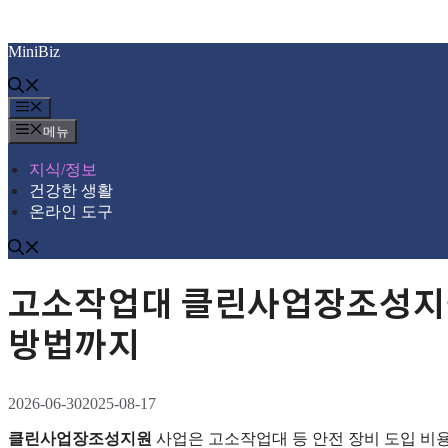
컨
MiniBiz
텐
츠
로
메
건
뉴
메뉴
너
뛰
지식/정보
기
건강한 생활
온라인 도구
고소작업대 클린사업장조성지원
방법까지
2026-06-30
2025-08-17
클린사업장조성지원
사업은 고소작업대 등 안전 장비 도입 비