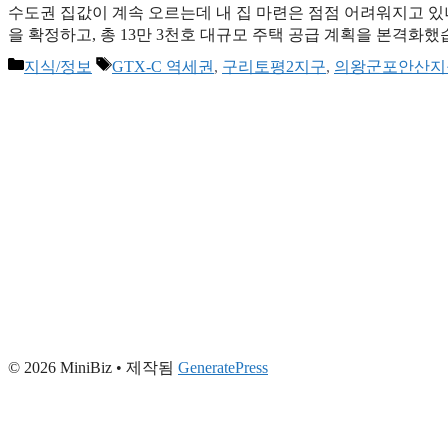
수도권 집값이 계속 오르는데 내 집 마련은 점점 어려워지고 있
을 확정하고, 총 13만 3천호 대규모 주택 공급 계획을 본격화
으로 공공임대 4만호, 공공분양 3만 4천호가 포함되어 주거 안
카
태
지식/정보
GTX-C 역세권
,
구리토평2지구
,
의왕군포안산지
공주택지구 7곳 확정! 국토교통부가 2025년 12월 31일 발표한 
테
그
고
리
© 2026 MiniBiz
• 제작됨
GeneratePress