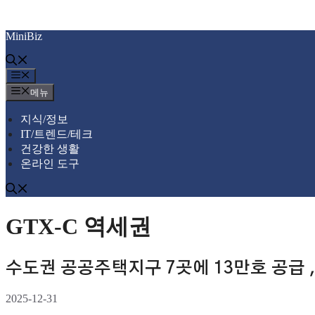
컨
MiniBiz
텐
츠
로
메
건
뉴
메뉴
너
뛰
지식/정보
기
IT/트렌드/테크
건강한 생활
온라인 도구
GTX-C 역세권
수도권 공공주택지구 7곳에 13만호 공급 ,
2025-12-31