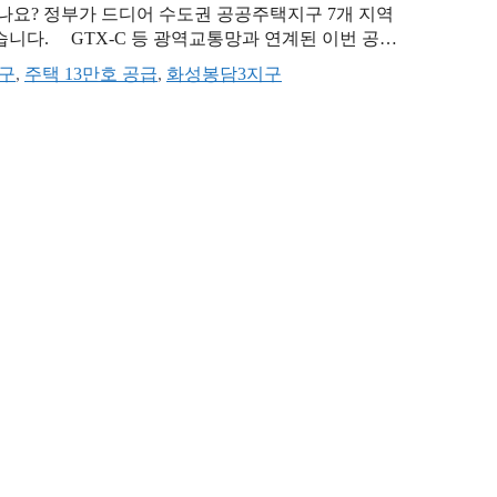
나요? 정부가 드디어 수도권 공공주택지구 7개 지역
했습니다. GTX-C 등 광역교통망과 연계된 이번 공급
정의 새로운 기회가 열릴 것으로 보입니다. 수도권 공
구
,
주택 13만호 공급
,
화성봉담3지구
…
더 읽기