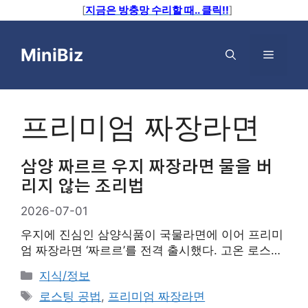
[
지금은 방충망 수리할 때.. 클릭!!
]
컨
텐
MiniBiz
메
츠
로
뉴
건
너
프리미엄 짜장라면
뛰
기
삼양 짜르르 우지 짜장라면 물을 버
리지 않는 조리법
2026-07-01
우지에 진심인 삼양식품이 국물라면에 이어 프리미
엄 짜장라면 ‘짜르르’를 전격 출시했다. 고온 로스팅
공법의 짜장소스와 우지 튀김면이 만나 깊은 풍미를
카
지식/정보
자랑하지만, 물을 버리지 않는 특화 조리법을 제대
테
태
로스팅 공법
,
프리미엄 짜장라면
로 알아야 진짜 맛을 느낄 수 있다. 짜르르의 핵심
고