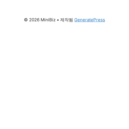
그
특징과 더운 여름 쾌적한 환기 환경을 만드는 꿀팁
리
을 정리한다. 가장 먼저 단호하게 짚고 넘어간다.
삼양식품이 2026년 7월 8일 새롭게 …
더 읽기
© 2026 MiniBiz
• 제작됨
GeneratePress