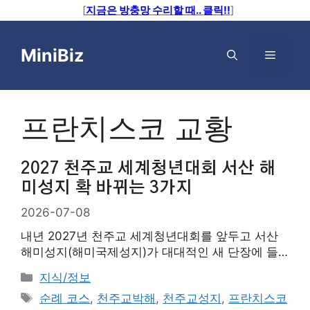
[
지금은 방충망 수리할 때.. 클릭!!
]
컨
텐
MiniBiz
메
츠
로
뉴
건
너
프란치스코 교황
뛰
기
2027 천주교 세계청년대회 서산 해
미성지 확 바뀌는 3가지
2026-07-08
내년 2027년 천주교 세계청년대회를 앞두고 서산
해미성지(해미국제성지)가 대대적인 새 단장에 들
어갔다. 주차장 확대부터 130억 규모 문화교류센터
카
지식/정보
착공, 순례길 야간 조명까지 관광객을 위해 어떻게
테
태
순례 코스
,
천주교박해
,
천주교성지
,
프란치스코
변하는지 핵심만 짚어본다. 2027년 천주교 세계
고