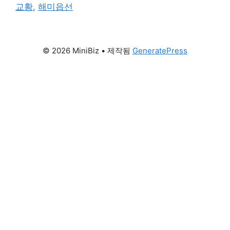
그
청년대회, 서산 해미성지가 주목받는 이유 2027년
교황
,
해미읍선
리
에 대한민국에서 엄청난 규모의 행사가 열린다는 사
실을 알고 있는가. 바로 전 세계 가톨릭 청년들이 모
이는 천주교 세계청년대회다. 본 행사는 서울을 …
© 2026 MiniBiz
• 제작됨
GeneratePress
더 읽기