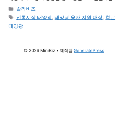
년으로, 예산 규모가 전년 대비 52%나 급증한
카
솔라비즈
6,480억 원에 달합니다. 특히 이번 정책의 핵심은
테
태
전통시장 태양광
,
태양광 융자 지원 대상
,
학교
금융 접근성 강화로, 기존 시중은행 중심에서 농협,
고
그
수협, 신협, 새마을금고 등 지역 밀착형 금융기관까
태양광
리
지 취급 창구가 확대되었다는 점입니다. [2026 태
양광 융자 지원 주요 내용] 역대 최대 …
더 읽기
© 2026 MiniBiz
• 제작됨
GeneratePress