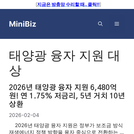
[
지금은 방충망 수리할 때.. 클릭!!
]
컨
텐
MiniBiz
메
츠
로
뉴
건
너
태양광 융자 지원 대
뛰
기
상
2026년 태양광 융자 지원 6,480억
원! 연 1.75% 저금리, 5년 거치 10년
상환
2026-02-04
2026년 태양광 융자 지원은 정부가 보조금 방식
재생에너지 정책 방향을 융자 중심으로 전환하는 원