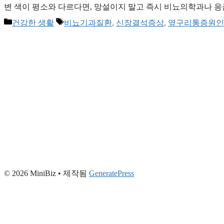
변 색이 평소와 다르다면, 망설이지 말고 즉시 비뇨의학과나 
몸 여기저기서 경고등이 켜진다. 엊그제 새벽, 난데없이 찾아온
카
태
건강한 생활
비뇨기과질환
,
신장결석증상
,
옆구리통증원인
다녀본 경험자로서 단언한다. 맹장염이나 허리 디스크로 오해
테
그
고
리
© 2026 MiniBiz
• 제작됨
GeneratePress