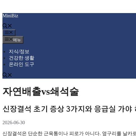
컨
MiniBiz
텐
츠
로
메
건
뉴
메뉴
너
뛰
지식/정보
기
건강한 생활
온라인 도구
자연배출vs쇄석술
신장결석 초기 증상 3가지와 응급실 가야
2026-06-30
신장결석은 단순한 근육통이나 피로가 아니다. 옆구리를 날카로