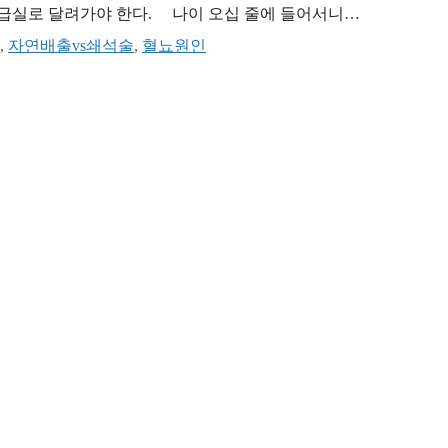
응급실로 달려가야 한다. 나이 오십 줄에 들어서니
 옆구리 통증에 식은땀을 흘리며 응급실 바닥을 기어
,
자연배출vs쇄석술
,
혈뇨원인
해 파스만 붙이며 골든타임을 …
더 읽기