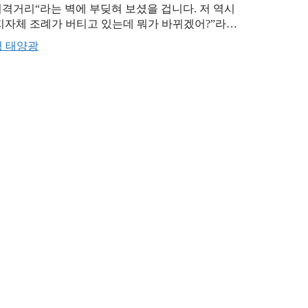
이격거리“라는 벽에 부딪혀 보셨을 겁니다. 저 역시
 지자체 조례가 버티고 있는데 뭐가 바뀌겠어?”라는
이죠. 하지만 이번 국회 본회의를 통과한 ‘재생에
 태양광
수준에 …
더 읽기