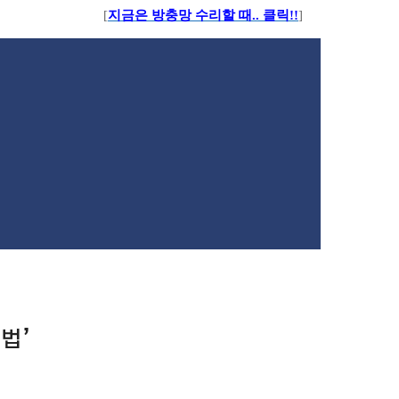
[
지금은 방충망 수리할 때.. 클릭!!
]
법’