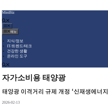
컨
MiniBiz
텐
츠
로
메
건
뉴
메뉴
너
뛰
지식/정보
기
IT/트렌드/테크
건강한 생활
온라인 도구
자가소비용 태양광
태양광 이격거리 규제 개정 ‘신재생에너지
2026-02-13