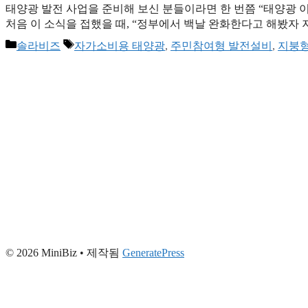
태양광 발전 사업을 준비해 보신 분들이라면 한 번쯤 “태양광 
처음 이 소식을 접했을 때, “정부에서 백날 완화한다고 해봤자
의구심부터 들었습니다. 매번 말뿐인 규제 혁신에 지쳤기 때문
카
태
솔라비즈
자가소비용 태양광
,
주민참여형 발전설비
,
지붕형
너지법’ 개정안은 이전과는 조금 결이 다릅니다. 단순히 권고 
테
그
고
리
© 2026 MiniBiz
• 제작됨
GeneratePress