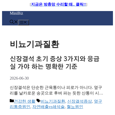
[
지금은 방충망 수리할 때.. 클릭!!
]
컨
MiniBiz
텐
츠
메
로
뉴
건
너
비뇨기과질환
뛰
기
신장결석 초기 증상 3가지와 응급
실 가야 하는 명확한 기준
2026-06-30
신장결석은 단순한 근육통이나 피로가 아니다. 옆구
리를 날카로운 송곳으로 후벼 파는 듯한 산통이 시작
되었고 소변 색이 평소와 다르다면, 망설이지 말고 즉
카
태
건강한 생활
비뇨기과질환
,
신장결석증상
,
옆구
시 비뇨의학과나 응급실로 달려가야 한다. 나이 오
테
그
리통증원인
,
자연배출vs쇄석술
,
혈뇨원인
십 줄에 들어서니 몸 여기저기서 경고등이 켜진다. 엊
고