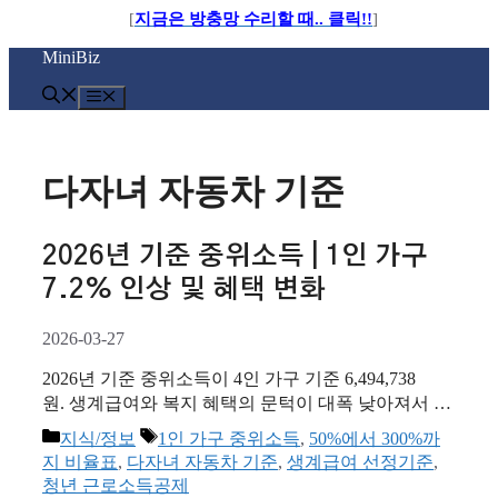
[
지금은 방충망 수리할 때.. 클릭!!
]
컨
MiniBiz
텐
츠
메
로
뉴
건
너
다자녀 자동차 기준
뛰
기
2026년 기준 중위소득 | 1인 가구
7.2% 인상 및 혜택 변화
2026-03-27
2026년 기준 중위소득이 4인 가구 기준 6,494,738
원. 생계급여와 복지 혜택의 문턱이 대폭 낮아져서 고
물가 시대에 우리 삶에 실질적인 변화, 그리고 내가 받
카
태
지식/정보
1인 가구 중위소득
,
50%에서 300%까
을 수 있는 혜택은 무엇인지 꼼꼼하게 정리해 드립니
테
그
지 비율표
,
다자녀 자동차 기준
,
생계급여 선정기준
,
다. 2026년 기준 중위소득, 가구별로 얼마나 올랐나
고
청년 근로소득공제