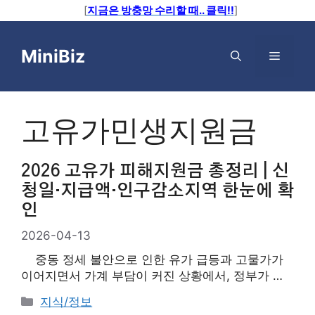
[
지금은 방충망 수리할 때.. 클릭!!
]
컨
텐
MiniBiz
메
츠
로
뉴
건
너
고유가민생지원금
뛰
기
2026 고유가 피해지원금 총정리 | 신
청일·지급액·인구감소지역 한눈에 확
인
2026-04-13
중동 정세 불안으로 인한 유가 급등과 고물가가
이어지면서 가계 부담이 커진 상황에서, 정부가 소
득 하위 70% 국민을 대상으로 최대 60만 원의 ‘고
카
지식/정보
유가 피해지원금'(고유가 민생지원금)을 지급하기로