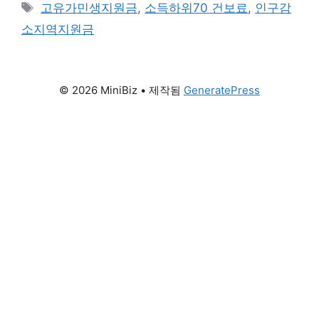
테
태
고유가민생지원금
,
소득하위70 건보료
,
인구감
확정했습니다. 2026년 4월 10일 국회에서 추경이
고
그
통과되었으며, 취약계층은 4월 27일부터 1차 신청
소지역지원금
리
이 시작됩니다. 📋 핵심 요약 ✔ 대상: 2026년 3월
30일 기준 국내 거주 국민 중 소득 하위 …
더 읽기
© 2026 MiniBiz
• 제작됨
GeneratePress