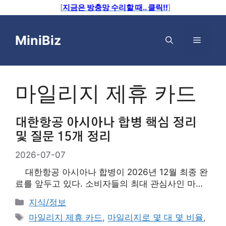
[
지금은 방충망 수리할 때.. 클릭!!
]
컨
텐
MiniBiz
메
츠
로
뉴
건
너
마일리지 제휴 카드
뛰
기
대한항공 아시아나 합병 핵심 정리
및 질문 15개 정리
2026-07-07
대한항공 아시아나 합병이 2026년 12월 최종 완
료를 앞두고 있다. 소비자들의 최대 관심사인 마일
리지 1:0.82 차등 전환 비율부터 우수회원 등급 매
카
지식/정보
칭, 독과점 운임 제한 정책, 그리고 통합 LCC 출범
테
태
마일리지 제휴 카드
,
마일리지로 몇 대 몇 비율
,
까지 변경되는 핵심 제도를 완벽하게 분석 정리했
고