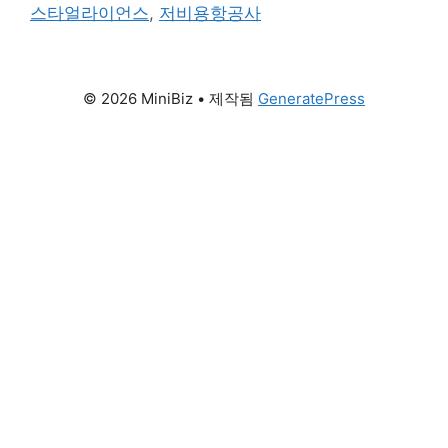
그
다. 통합 대한항공 출범 시점과 기업결합 심사 현황
스타얼라이언스
,
저비용항공사
리
대한항공과 아시아나항공의 최종 법인 합병은
2026년 12월 17일에 공식적으로 완료될 예정이다.
대한민국 …
더 읽기
© 2026 MiniBiz
• 제작됨
GeneratePress