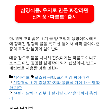
삼양식품, 우지로 만든 짜장라면
신제품 ‘짜르르’ 출시
단, 원팬 조리법은 초기 물 양 조절이 생명이다. 애초
에 정해진 정량의 물을 붓고 센 불에서 바짝 졸여야 춘
장의 묵직한 불맛이 살아난다.
대충 감으로 물을 넉넉히 잡았다가는 국물도 아니고
소스도 아닌 밍밍한 실패작이 되기 십상이니, 반드시
계량컵을 사용할 것을 권한다.
카
태
지식/정보
로스팅 공법
,
프리미엄 짜장라면
테
그
신장결석 초기 증상 3가지와 응급실 가야 하는 명확
고
한 기준
리
24절기 날짜·기간부터 절기별 건강 음식까지 총정
리
댓글 남기기