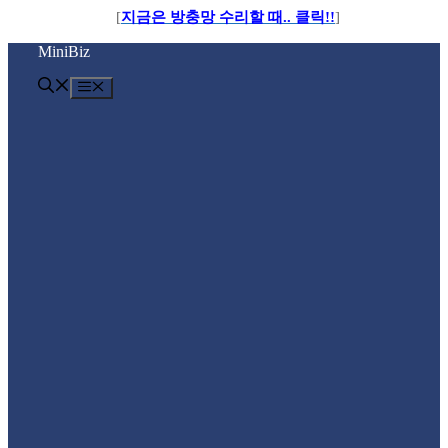
[
지금은 방충망 수리할 때.. 클릭!!
]
컨
MiniBiz
텐
츠
메
로
뉴
건
너
뛰
기