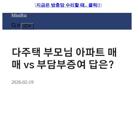
[
지금은 방충망 수리할 때.. 클릭!!
]
컨
MiniBiz
텐
츠
메
로
뉴
건
너
뛰
다주택 부모님 아파트 매
기
매 vs 부담부증여 답은?
2026-02-19