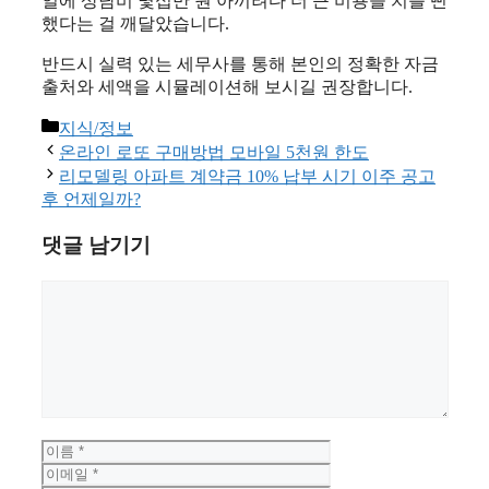
일에 상담비 몇십만 원 아끼려다 더 큰 비용을 치를 뻔
했다는 걸 깨달았습니다.
반드시 실력 있는 세무사를 통해 본인의 정확한 자금
출처와 세액을 시뮬레이션해 보시길 권장합니다.
카
지식/정보
테
온라인 로또 구매방법 모바일 5천원 한도
고
리모델링 아파트 계약금 10% 납부 시기 이주 공고
리
후 언제일까?
댓글 남기기
댓
글
이
이
름
메
웹