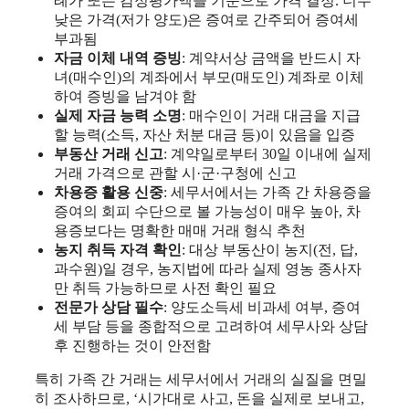
례가 또는 감정평가액을 기준으로 가격 결정. 너무
낮은 가격(저가 양도)은 증여로 간주되어 증여세
부과됨
자금 이체 내역 증빙
: 계약서상 금액을 반드시 자
녀(매수인)의 계좌에서 부모(매도인) 계좌로 이체
하여 증빙을 남겨야 함
실제 자금 능력 소명
: 매수인이 거래 대금을 지급
할 능력(소득, 자산 처분 대금 등)이 있음을 입증
부동산 거래 신고
: 계약일로부터 30일 이내에 실제
거래 가격으로 관할 시·군·구청에 신고
차용증 활용 신중
: 세무서에서는 가족 간 차용증을
증여의 회피 수단으로 볼 가능성이 매우 높아, 차
용증보다는 명확한 매매 거래 형식 추천
농지 취득 자격 확인
: 대상 부동산이 농지(전, 답,
과수원)일 경우, 농지법에 따라 실제 영농 종사자
만 취득 가능하므로 사전 확인 필요
전문가 상담 필수
: 양도소득세 비과세 여부, 증여
세 부담 등을 종합적으로 고려하여 세무사와 상담
후 진행하는 것이 안전함
특히 가족 간 거래는 세무서에서 거래의 실질을 면밀
히 조사하므로, ‘시가대로 사고, 돈을 실제로 보내고,